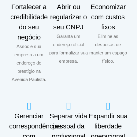
Fortalecer a
Abrir ou
Economizar
credibilidade
regularizar o
com custos
do seu
seu CNPJ
fixos
negócio
Garanta um
Elimine as
endereço oficial
despesas de
Associe sua
para formalizar sua
manter um espaço
empresa a um
empresa.
físico.
endereço de
prestígio na
Avenida Paulista.
Gerenciar
Separar vida
Expandir sua
correspondências
pessoal da
liberdade
com
profissional
operacional