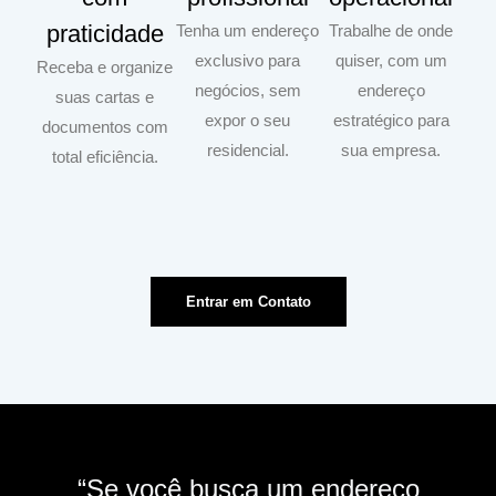
praticidade
Tenha um endereço
Trabalhe de onde
exclusivo para
quiser, com um
Receba e organize
negócios, sem
endereço
suas cartas e
expor o seu
estratégico para
documentos com
residencial.
sua empresa.
total eficiência.
Entrar em Contato
“Se você busca um endereço